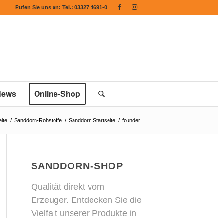
Rufen Sie uns an:
Tel.: 03327 4691-0
News
Online-Shop
eite
/
Sanddorn-Rohstoffe
/
Sanddorn Startseite
/
founder
SANDDORN-SHOP
Qualität direkt vom
Erzeuger. Entdecken Sie die
Vielfalt unserer Produkte in