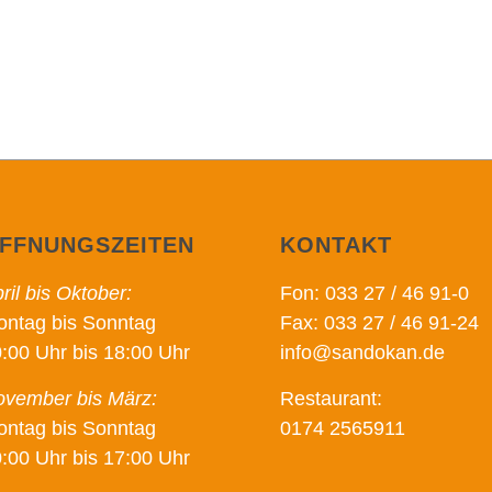
FFNUNGSZEITEN
KONTAKT
ril bis Oktober:
Fon: 033 27 / 46 91-0
ntag bis Sonntag
Fax: 033 27 / 46 91-24
:00 Uhr bis 18:00 Uhr
info@sandokan.de
vember bis März:
Restaurant:
ntag bis Sonntag
0174 2565911
:00 Uhr bis 17:00 Uhr