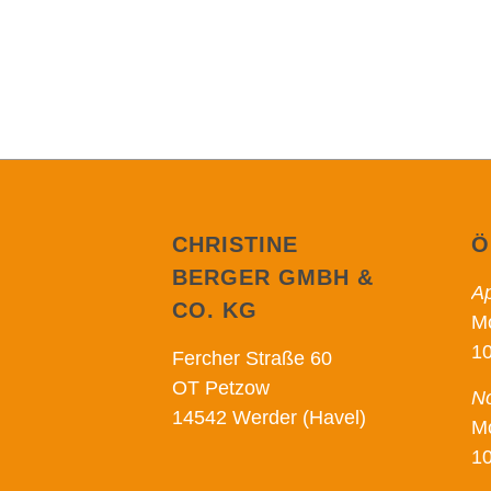
CHRISTINE
Ö
BERGER GMBH &
Ap
CO. KG
Mo
10
Fercher Straße 60
OT Petzow
No
14542 Werder (Havel)
Mo
10