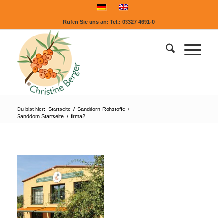
Rufen Sie uns an:
Tel.: 03327 4691-0
Du bist hier:
Startseite
/
Sanddorn-Rohstoffe
/
Sanddorn Startseite
/
firma2