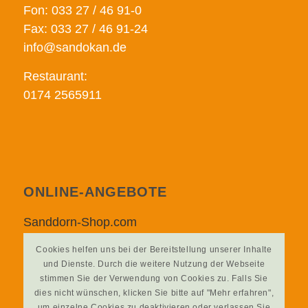
Fon: 033 27 / 46 91-0
Fax: 033 27 / 46 91-24
info@sandokan.de
Restaurant:
0174 2565911
ONLINE-ANGEBOTE
Sanddorn-Shop.com
Sanddorn-Info.de
Cookies helfen uns bei der Bereitstellung unserer Inhalte
Sanddorn-Garten-Petzow.de
und Dienste. Durch die weitere Nutzung der Webseite
stimmen Sie der Verwendung von Cookies zu. Falls Sie
dies nicht wünschen, klicken Sie bitte auf "Mehr erfahren",
um einzelne Cookies zu deaktivieren oder verlassen Sie