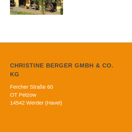
CHRISTINE BERGER GMBH & CO.
KG
Fercher Straße 60
OT Petzow
14542 Werder (Havel)