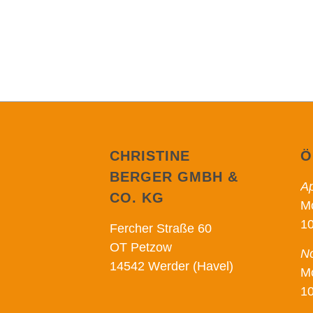
CHRISTINE
Ö
BERGER GMBH &
Ap
CO. KG
Mo
10
Fercher Straße 60
OT Petzow
No
14542 Werder (Havel)
Mo
10