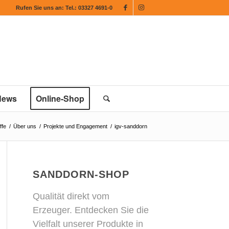
Rufen Sie uns an:
Tel.: 03327 4691-0
News
Online-Shop
ffe
/
Über uns
/
Projekte und Engagement
/
igv-sanddorn
SANDDORN-SHOP
Qualität direkt vom
Erzeuger. Entdecken Sie die
Vielfalt unserer Produkte in