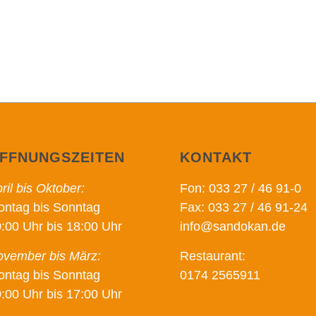
FFNUNGSZEITEN
KONTAKT
ril bis Oktober:
Fon: 033 27 / 46 91-0
ntag bis Sonntag
Fax: 033 27 / 46 91-24
:00 Uhr bis 18:00 Uhr
info@sandokan.de
vember bis März:
Restaurant:
ntag bis Sonntag
0174 2565911
:00 Uhr bis 17:00 Uhr