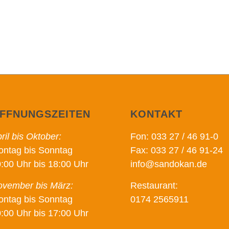
FFNUNGSZEITEN
KONTAKT
ril bis Oktober:
Fon: 033 27 / 46 91-0
ntag bis Sonntag
Fax: 033 27 / 46 91-24
:00 Uhr bis 18:00 Uhr
info@sandokan.de
vember bis März:
Restaurant:
ntag bis Sonntag
0174 2565911
:00 Uhr bis 17:00 Uhr