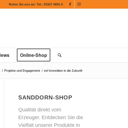
Rufen Sie uns an:
Tel.: 03327 4691-0
News
Online-Shop
s
/
Projekte und Engagement
/
esf investition in die Zukunft
SANDDORN-SHOP
Qualität direkt vom
Erzeuger. Entdecken Sie die
Vielfalt unserer Produkte in