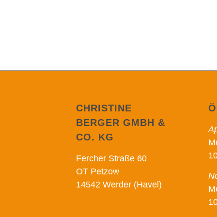
CHRISTINE
Ö
BERGER GMBH &
Ap
CO. KG
Mo
10
Fercher Straße 60
OT Petzow
No
14542 Werder (Havel)
Mo
10